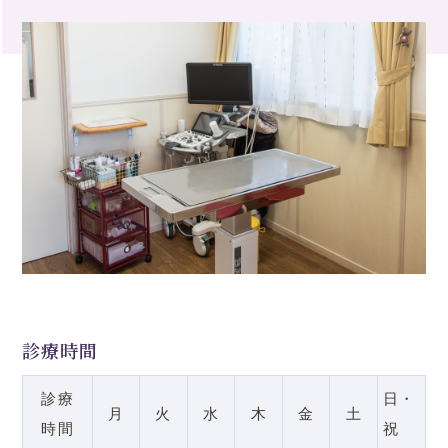
診療時間
診療
日・
月
火
水
木
金
土
時間
祝