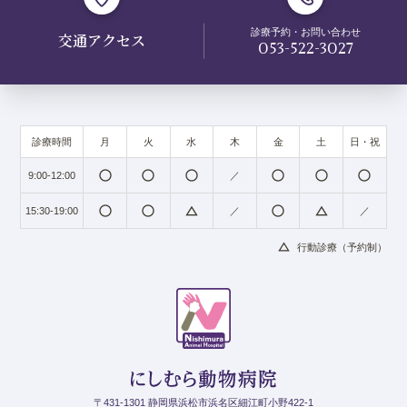
診療予約・お問い合わせ
交通アクセス
053-522-3027
診療時間
月
火
水
木
金
土
日・祝
radio_button_unchecked
radio_button_unchecked
radio_button_unchecked
radio_button_unchecked
radio_button_unchecked
radio_button_unchecked
9:00-12:00
／
radio_button_unchecked
radio_button_unchecked
change_history
radio_button_unchecked
change_history
15:30-19:00
／
／
change_history
行動診療（予約制）
〒431-1301 静岡県浜松市浜名区細江町小野422-1