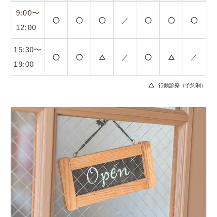
9:00〜
／
radio_button_unchecked
radio_button_unchecked
radio_button_unchecked
radio_button_unchecked
radio_button_unchecked
radio_button_unchecked
12:00
15:30〜
／
／
radio_button_unchecked
radio_button_unchecked
change_history
radio_button_unchecked
change_history
19:00
change_history
行動診療（予約制）
.