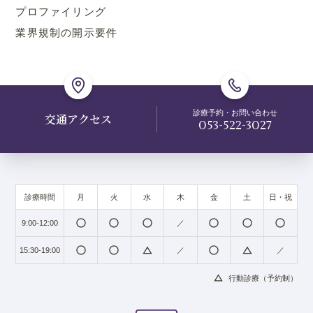
プロファイリング
業界規制の開示要件
診療予約・お問い合わせ
交通アクセス
053-522-3027
診療時間
月
火
水
木
金
土
日・祝
radio_button_unchecked
radio_button_unchecked
radio_button_unchecked
radio_button_unchecked
radio_button_unchecked
radio_button_unchecked
9:00-12:00
／
radio_button_unchecked
radio_button_unchecked
change_history
radio_button_unchecked
change_history
15:30-19:00
／
／
change_history
行動診療（予約制）