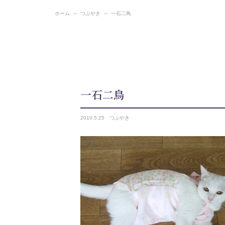
ホーム
つぶやき
一石二鳥
一石二鳥
2010.
5.25
つぶやき