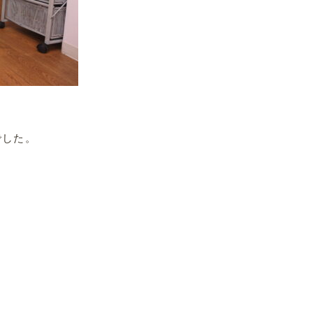
でした。
。
.