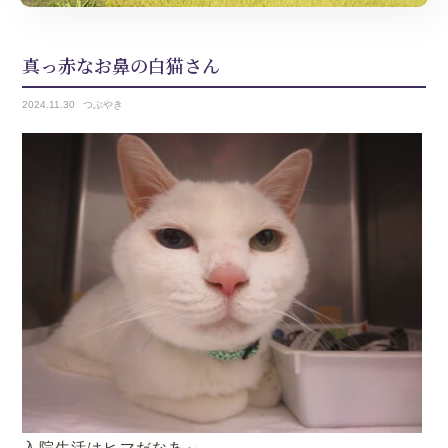
真っ赤なお鼻の白猫さん
2024.
11.30
つぶやき
入院生活はヒマだなあ～。