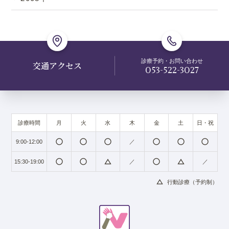
診療予約・お問い合わせ
交通アクセス
053-522-3027
診療時間
月
火
水
木
金
土
日・祝
radio_button_unchecked
radio_button_unchecked
radio_button_unchecked
radio_button_unchecked
radio_button_unchecked
radio_button_unchecked
9:00-12:00
／
radio_button_unchecked
radio_button_unchecked
change_history
radio_button_unchecked
change_history
15:30-19:00
／
／
change_history
行動診療（予約制）