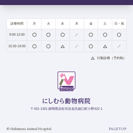
診療時間
月
火
水
木
金
土
日・祝
radio_button_unchecked
radio_button_unchecked
radio_button_unchecked
radio_button_unchecked
radio_button_unchecked
radio_button_unchecked
9:00-12:00
／
radio_button_unchecked
radio_button_unchecked
change_history
radio_button_unchecked
change_history
15:30-19:00
／
／
change_history
行動診療（予約制）
〒431-1301 静岡県浜松市浜名区細江町小野422-1
© Nishimura Animal Hospital
PAGETOP