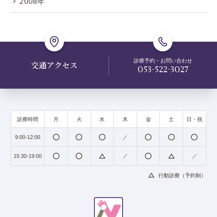
2008年
診療予約・お問い合わせ
交通アクセス
053-522-3027
診療時間
月
火
水
木
金
土
日・祝
radio_button_unchecked
radio_button_unchecked
radio_button_unchecked
radio_button_unchecked
radio_button_unchecked
radio_button_unchecked
9:00-12:00
／
radio_button_unchecked
radio_button_unchecked
change_history
radio_button_unchecked
change_history
15:30-19:00
／
／
change_history
行動診療（予約制）