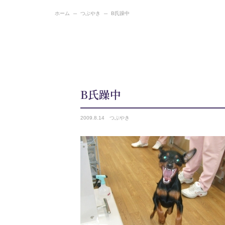
ホーム
つぶやき
B氏躁中
B氏躁中
2009.
8.14
つぶやき