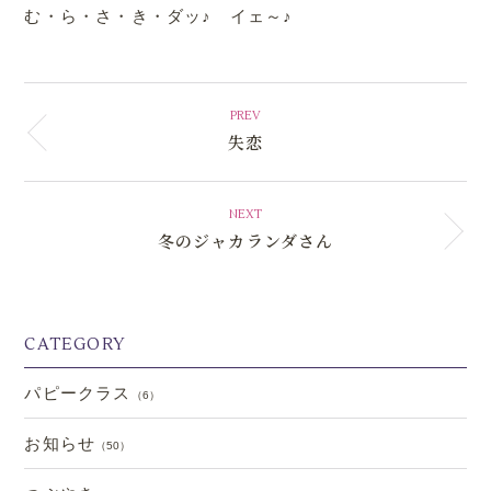
む・ら・さ・き・ダッ♪ イェ～♪
PREV
失恋
NEXT
冬のジャカランダさん
CATEGORY
パピークラス
（6）
お知らせ
（50）