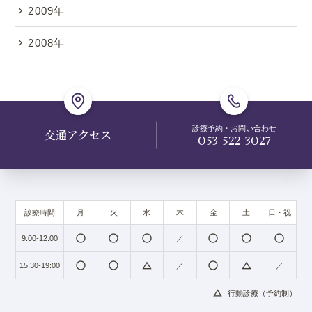
2009年
2008年
診療予約・お問い合わせ
交通アクセス
053-522-3027
診療時間
月
火
水
木
金
土
日・祝
radio_button_unchecked
radio_button_unchecked
radio_button_unchecked
radio_button_unchecked
radio_button_unchecked
radio_button_unchecked
9:00-12:00
／
radio_button_unchecked
radio_button_unchecked
change_history
radio_button_unchecked
change_history
15:30-19:00
／
／
change_history
行動診療（予約制）