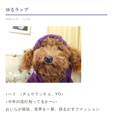
ゆるラップ
2008.
11.21
つぶやき
♪ヘイ ♪チェケラッチョ、YO♪
♪今年の流行知ってるかーい
おいらが発信、世界を一新、揺るがすファッション