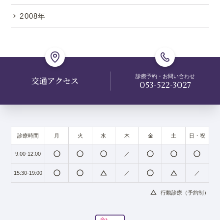
2008年
診療予約・お問い合わせ
交通アクセス
053-522-3027
診療時間
月
火
水
木
金
土
日・祝
radio_button_unchecked
radio_button_unchecked
radio_button_unchecked
radio_button_unchecked
radio_button_unchecked
radio_button_unchecked
9:00-12:00
／
radio_button_unchecked
radio_button_unchecked
change_history
radio_button_unchecked
change_history
15:30-19:00
／
／
change_history
行動診療（予約制）