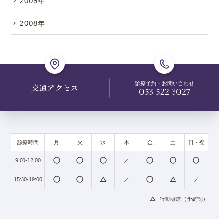
2009年
2008年
診療予約・お問い合わせ
交通アクセス
053-522-3027
診療時間
月
火
水
木
金
土
日・祝
radio_button_unchecked
radio_button_unchecked
radio_button_unchecked
radio_button_unchecked
radio_button_unchecked
radio_button_unchecked
9:00-12:00
／
radio_button_unchecked
radio_button_unchecked
change_history
radio_button_unchecked
change_history
15:30-19:00
／
／
change_history
行動診療（予約制）