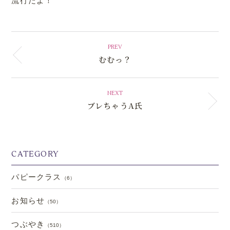
流行だよ！
PREV
むむっ？
NEXT
ブレちゃうA氏
CATEGORY
パピークラス
（6）
お知らせ
（50）
つぶやき
（510）