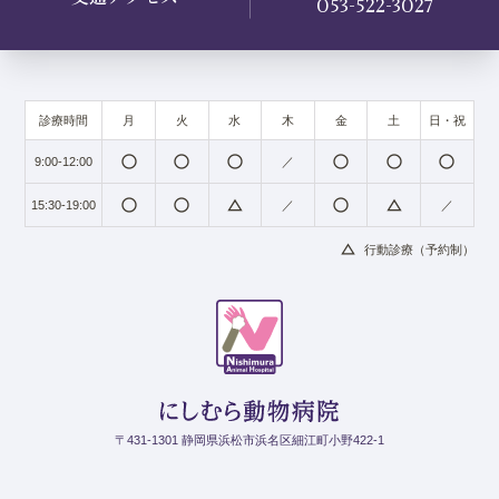
053-522-3027
診療時間
月
火
水
木
金
土
日・祝
radio_button_unchecked
radio_button_unchecked
radio_button_unchecked
radio_button_unchecked
radio_button_unchecked
radio_button_unchecked
9:00-12:00
／
radio_button_unchecked
radio_button_unchecked
change_history
radio_button_unchecked
change_history
15:30-19:00
／
／
change_history
行動診療（予約制）
〒431-1301 静岡県浜松市浜名区細江町小野422-1