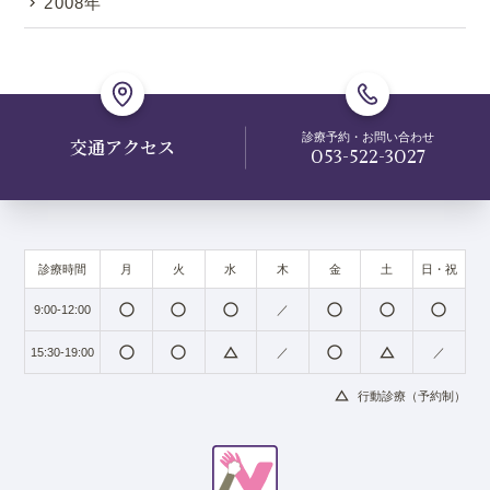
2008年
診療予約・お問い合わせ
交通アクセス
053-522-3027
診療時間
月
火
水
木
金
土
日・祝
radio_button_unchecked
radio_button_unchecked
radio_button_unchecked
radio_button_unchecked
radio_button_unchecked
radio_button_unchecked
9:00-12:00
／
radio_button_unchecked
radio_button_unchecked
change_history
radio_button_unchecked
change_history
15:30-19:00
／
／
change_history
行動診療（予約制）