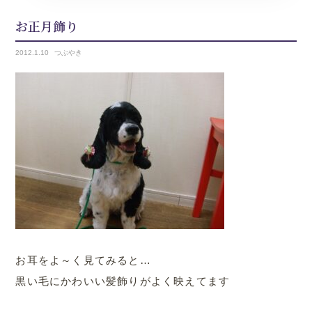
お正月飾り
2012.
1.10
つぶやき
お耳をよ～く見てみると…
黒い毛にかわいい髪飾りがよく映えてます