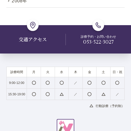
2008年
診療予約・お問い合わせ
交通アクセス
053-522-3027
診療時間
月
火
水
木
金
土
日・祝
radio_button_unchecked
radio_button_unchecked
radio_button_unchecked
radio_button_unchecked
radio_button_unchecked
radio_button_unchecked
9:00-12:00
／
radio_button_unchecked
radio_button_unchecked
change_history
radio_button_unchecked
change_history
15:30-19:00
／
／
change_history
行動診療（予約制）