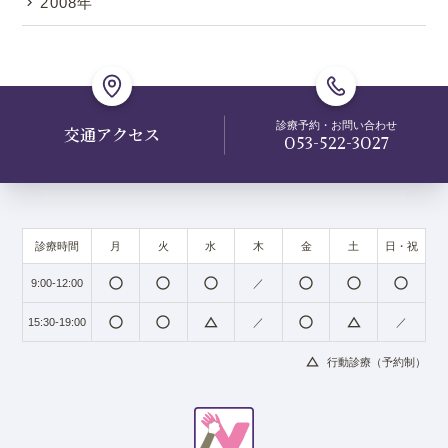
2008年
診療予約・お問い合わせ
交通アクセス
053-522-3027
診療時間
月
火
水
木
金
土
日・祝
radio_button_unchecked
radio_button_unchecked
radio_button_unchecked
radio_button_unchecked
radio_button_unchecked
radio_button_unchecked
9:00-12:00
／
radio_button_unchecked
radio_button_unchecked
change_history
radio_button_unchecked
change_history
15:30-19:00
／
／
change_history
行動診療（予約制）