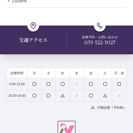
2008年
診療予約・お問い合わせ
交通アクセス
053-522-3027
診療時間
月
火
水
木
金
土
日・祝
radio_button_unchecked
radio_button_unchecked
radio_button_unchecked
radio_button_unchecked
radio_button_unchecked
radio_button_unchecked
9:00-12:00
／
radio_button_unchecked
radio_button_unchecked
change_history
radio_button_unchecked
change_history
15:30-19:00
／
／
change_history
行動診療（予約制）