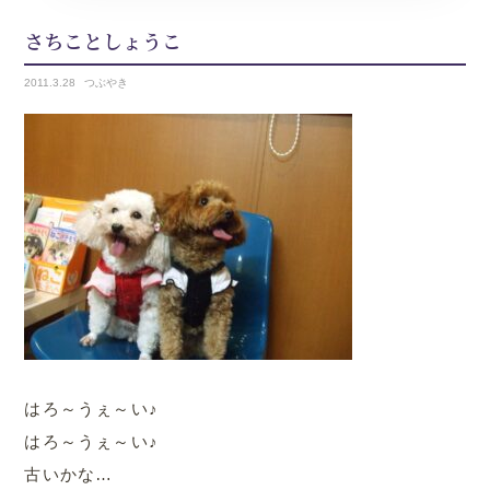
さちことしょうこ
2011.
3.28
つぶやき
はろ～うぇ～い♪
はろ～うぇ～い♪
古いかな…