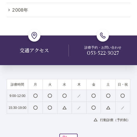
2008年
診療予約・お問い合わせ
交通アクセス
053-522-3027
診療時間
月
火
水
木
金
土
日・祝
radio_button_unchecked
radio_button_unchecked
radio_button_unchecked
radio_button_unchecked
radio_button_unchecked
radio_button_unchecked
9:00-12:00
／
radio_button_unchecked
radio_button_unchecked
change_history
radio_button_unchecked
change_history
15:30-19:00
／
／
change_history
行動診療（予約制）